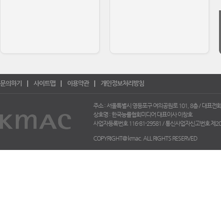
문의하기
사이트맵
이용약관
개인정보처리방침
주소 : 서울특별시 영등포구 여의공원로 101, 8층 /
대표전화 :
상호명 : 한국능률협회미디어
대표이사 이창호
사업자등록번호 116-81-29581 /
통신사업자신고번호 제200
COPYRIGHT@ kmac. ALL RIGHTS RESERVED